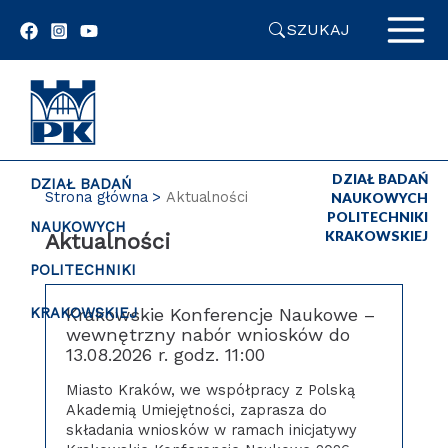
Przejdź
SZUKAJ
do
zawartości
strony
DZIAŁ BADAŃ
DZIAŁ BADAŃ
Strona główna
Aktualności
NAUKOWYCH
POLITECHNIKI
NAUKOWYCH
KRAKOWSKIEJ
Aktualności
POLITECHNIKI
Krakowskie Konferencje Naukowe –
KRAKOWSKIEJ
wewnętrzny nabór wniosków do
13.08.2026 r. godz. 11:00
Miasto Kraków, we współpracy z Polską
Akademią Umiejętności, zaprasza do
składania wniosków w ramach inicjatywy