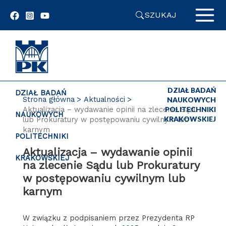
Przejdź
SZUKAJ
do
zawartości
strony
DZIAŁ BADAŃ
DZIAŁ BADAŃ
Strona główna
Aktualności
NAUKOWYCH
Aktualizacja – wydawanie opinii na zlecenie Sądu
POLITECHNIKI
NAUKOWYCH
KRAKOWSKIEJ
lub Prokuratury w postępowaniu cywilnym lub
karnym
POLITECHNIKI
Aktualizacja – wydawanie opinii
KRAKOWSKIEJ
na zlecenie Sądu lub Prokuratury
w postępowaniu cywilnym lub
karnym
W związku z podpisaniem przez Prezydenta RP