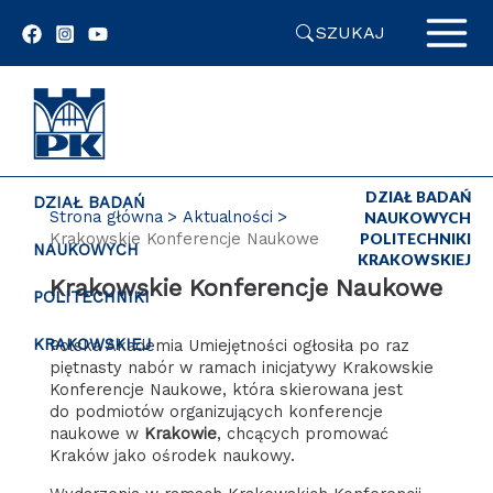
Przejdź
SZUKAJ
do
zawartości
strony
DZIAŁ BADAŃ
DZIAŁ BADAŃ
Strona główna
Aktualności
NAUKOWYCH
Krakowskie Konferencje Naukowe
POLITECHNIKI
NAUKOWYCH
KRAKOWSKIEJ
Krakowskie Konferencje Naukowe
POLITECHNIKI
KRAKOWSKIEJ
Polska Akademia Umiejętności ogłosiła po raz
piętnasty nabór w ramach inicjatywy Krakowskie
Konferencje Naukowe, która skierowana jest
do podmiotów organizujących konferencje
naukowe w
Krakowie
, chcących promować
Kraków jako ośrodek naukowy.