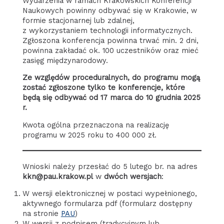
Wydarzenia w ramach Krakowskich Konferencji
Naukowych powinny odbywać się w Krakowie, w
formie stacjonarnej lub zdalnej,
z wykorzystaniem technologii informatycznych.
Zgłoszona konferencja powinna trwać min. 2 dni,
powinna zakładać ok. 100 uczestników oraz mieć
zasięg międzynarodowy.
Ze względów proceduralnych, do programu mogą
zostać zgłoszone tylko te konferencje, które
będą się odbywać od 17 marca do 10 grudnia 2025
r.
Kwota ogólna przeznaczona na realizację
programu w 2025 roku to 400 000 zł.
Wnioski należy przesłać do 5 lutego br. na adres
kkn@pau.krakow.pl
w
dwóch wersjach
:
W wersji elektronicznej w postaci wypełnionego,
aktywnego formularza pdf (formularz dostępny
na stronie
PAU
)
W wersji z podpisem (tradycyjnym lub