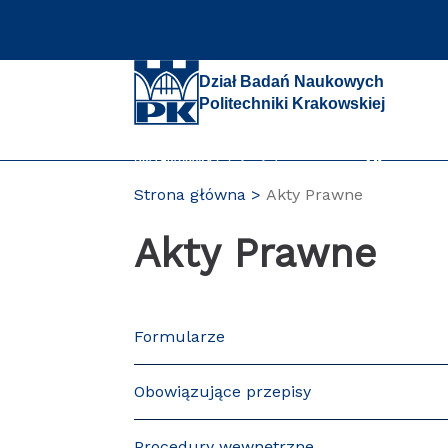
Przejdź
do
zawartości
strony
Dział Badań Naukowych
Politechniki Krakowskiej
Strona główna
Akty Prawne
PL
Akty Prawne
Formularze
Obowiązujące przepisy
Procedury wewnętrzne