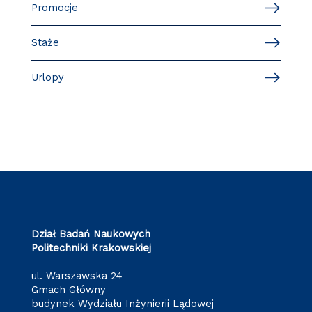
Promocje
Staże
Urlopy
Dział Badań Naukowych
Politechniki Krakowskiej
ul. Warszawska 24
Gmach Główny
budynek Wydziału Inżynierii Lądowej