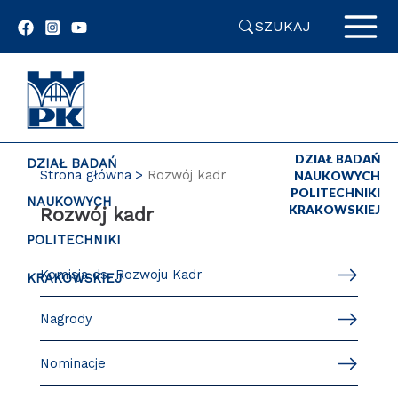
Przejdź
SZUKAJ
do
zawartości
strony
DZIAŁ BADAŃ
DZIAŁ BADAŃ
Strona główna
Rozwój kadr
NAUKOWYCH
POLITECHNIKI
NAUKOWYCH
KRAKOWSKIEJ
Rozwój kadr
POLITECHNIKI
Komisja ds. Rozwoju Kadr
KRAKOWSKIEJ
Nagrody
Nominacje