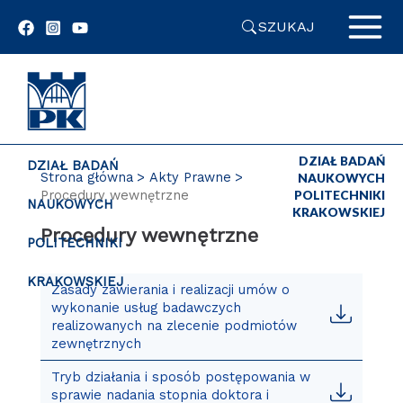
Przejdź
SZUKAJ
do
zawartości
strony
DZIAŁ BADAŃ
DZIAŁ BADAŃ
Strona główna
Akty Prawne
NAUKOWYCH
Procedury wewnętrzne
POLITECHNIKI
NAUKOWYCH
KRAKOWSKIEJ
Procedury wewnętrzne
POLITECHNIKI
KRAKOWSKIEJ
Zasady zawierania i realizacji umów o
wykonanie usług badawczych
realizowanych na zlecenie podmiotów
zewnętrznych
Tryb działania i sposób postępowania w
sprawie nadania stopnia doktora i