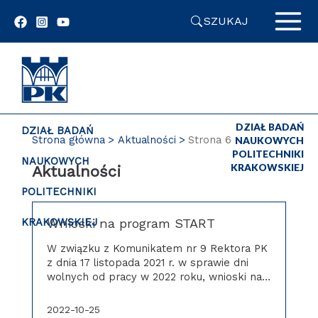
Przejdź
SZUKAJ
do
zawartości
strony
DZIAŁ BADAŃ
DZIAŁ BADAŃ
Strona główna
Aktualności
Strona 6
NAUKOWYCH
POLITECHNIKI
NAUKOWYCH
KRAKOWSKIEJ
Aktualności
POLITECHNIKI
Wnioski na program START
KRAKOWSKIEJ
W związku z Komunikatem nr 9 Rektora PK
z dnia 17 listopada 2021 r. w sprawie dni
wolnych od pracy w 2022 roku, wnioski na…
2022-10-25