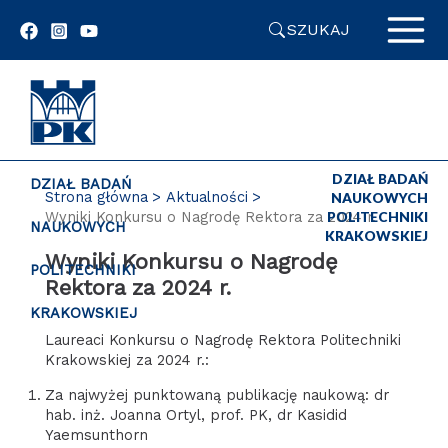
Przejdź
SZUKAJ
do
zawartości
strony
DZIAŁ BADAŃ
DZIAŁ BADAŃ
Strona główna
Aktualności
NAUKOWYCH
Wyniki Konkursu o Nagrodę Rektora za 2024 r.
POLITECHNIKI
NAUKOWYCH
KRAKOWSKIEJ
Wyniki Konkursu o Nagrodę
POLITECHNIKI
Rektora za 2024 r.
KRAKOWSKIEJ
Laureaci Konkursu o Nagrodę Rektora Politechniki
Krakowskiej za 2024 r.:
Za najwyżej punktowaną publikację naukową: dr
hab. inż. Joanna Ortyl, prof. PK, dr Kasidid
Yaemsunthorn