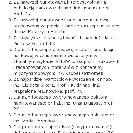
Za najwyżej punktowaną interdyscyplinarną
publikację naukową: dr hab. inż. Joanna Ortyl,
prof. PK
Za najwyżej punktowaną publikację naukową
opracowaną wspólnie z partnerem zagranicznym:
dr inż. Katarzyna Haraźna
Za największą liczbę cytowań: dr hab. inż. Jacek
Pietraszek, prof. PK
Dla najmłodszego pierwszego autora publikacji
naukowej w czasopiśmie wskazanym w
aktualnym wykazie MNiSW czasopism naukowych
i recenzowanych materiałów z konferencji
międzynarodowych: inż. Kacper Odziomek
Za najbardziej wartościowe wdrożenie: dr hab.
inż. Elżbieta Sikora, prof. PK, dr hab. inż.
Magdalena Malinowska, prof. PK
Dla najmłodszego wypromowanego doktora
habilitowanego: dr hab. inż. Olga Długosz, prof.
PK
Dla najmłodszego wypromowanego doktora: dr
inż. Mariya Myradova
Dla promotora najmłodszego wypromowanego
doktora: dr hab. inż. Piotr Michorczyk, prof. PK