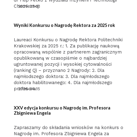
dr Filip Petko z Wydziału Inżynierii i Technologii
Chemicznej.
2026-05-21
Wyniki Konkursu o Nagrodę Rektora za 2025 rok
Laureaci Konkursu o Nagrodę Rektora Politechniki
Krakowskiej za 2025 r.: 1. Za publikację naukową
opracowaną wspólnie z partnerem zagranicznym
opublikowaną w czasopiśmie o najbardziej
ugruntowanej pozycji i wysokiej cytowalności
(ranking Q) – przyznano 2 Nagrody: 2. Dla
najmłodszego doktora: 3. Dla najmłodszego
doktora habilitowanego: 4. Dla najmłodszego
profesora:
2026-04-15
XXV edycja konkursu o Nagrodę im. Profesora
Zbigniewa Engela
Zapraszamy do składania wniosków na konkurs o
Nagrodę im. Profesora Zbigniewa Engela za