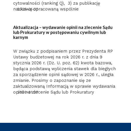
cytowalności (ranking Q), 3) za publikację
naukową opracowaną wspólnie
2026-01-30
Aktualizacja – wydawanie opinii na zlecenie Sądu
lub Prokuratury w postępowaniu cywilnym lub
karnym
W związku z podpisaniem przez Prezydenta RP
Ustawy budżetowej na rok 2026 r. z dnia 9
stycznia 2026 r. (Dz. U. poz. 62) kwota bazowa,
będąca podstawą wyliczenia stawek dla biegłych
za sporządzenie opinii sądowej w 2026 r., uległa
zmianie. Prosimy o zapoznanie się ze
zaktualizowaną Informacją w sprawie wydawania
opinii na zlecenie Sądu lub Prokuratury
2026-01-27