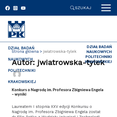
Przejdź
SZUKAJ
do
zawartości
strony
DZIAŁ BADAŃ
DZIAŁ BADAŃ
Strona główna
jwiatrowska-tylek
NAUKOWYCH
POLITECHNIKI
NAUKOWYCH
Autor: jwiatrowska-tylek
KRAKOWSKIEJ
POLITECHNIKI
KRAKOWSKIEJ
Konkurs o Nagrodę im. Profesora Zbigniewa Engela
– wyniki
Laureatem I stopnia XXV edycji Konkursu o
Nagrodę im. Profesora Zbigniewa Engela został