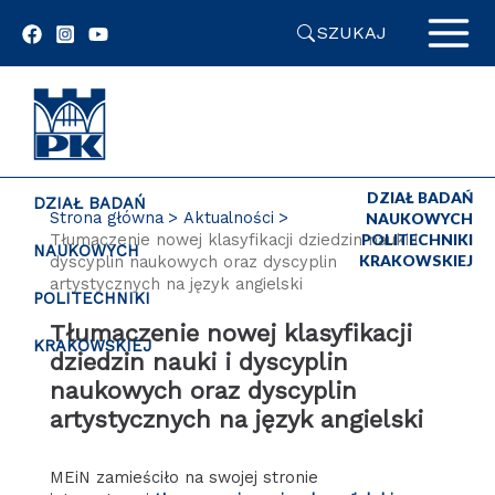
Przejdź
SZUKAJ
do
zawartości
strony
DZIAŁ BADAŃ
DZIAŁ BADAŃ
Strona główna
Aktualności
NAUKOWYCH
Tłumaczenie nowej klasyfikacji dziedzin nauki i
POLITECHNIKI
NAUKOWYCH
KRAKOWSKIEJ
dyscyplin naukowych oraz dyscyplin
artystycznych na język angielski
POLITECHNIKI
Tłumaczenie nowej klasyfikacji
KRAKOWSKIEJ
dziedzin nauki i dyscyplin
naukowych oraz dyscyplin
artystycznych na język angielski
MEiN zamieściło na swojej stronie