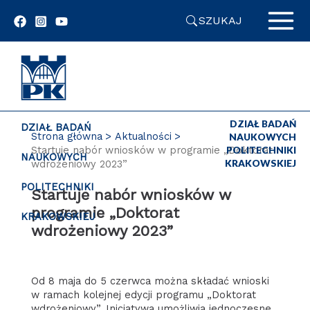
Przejdź
SZUKAJ
do
zawartości
strony
DZIAŁ BADAŃ
DZIAŁ BADAŃ
Strona główna
Aktualności
NAUKOWYCH
Startuje nabór wniosków w programie „Doktorat
POLITECHNIKI
NAUKOWYCH
KRAKOWSKIEJ
wdrożeniowy 2023”
POLITECHNIKI
Startuje nabór wniosków w
programie „Doktorat
KRAKOWSKIEJ
wdrożeniowy 2023”
Od 8 maja do 5 czerwca można składać wnioski
w ramach kolejnej edycji programu „Doktorat
wdrożeniowy”. Inicjatywa umożliwia jednoczesne