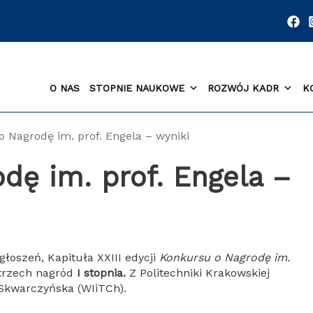
O NAS
STOPNIE NAUKOWE
ROZWÓJ KADR
K
o Nagrodę im. prof. Engela – wyniki
dę im. prof. Engela –
głoszeń, Kapituła XXIII edycji
Konkursu o Nagrodę im.
trzech nagród
I stopnia.
Z Politechniki Krakowskiej
Skwarczyńska (WIiTCh).