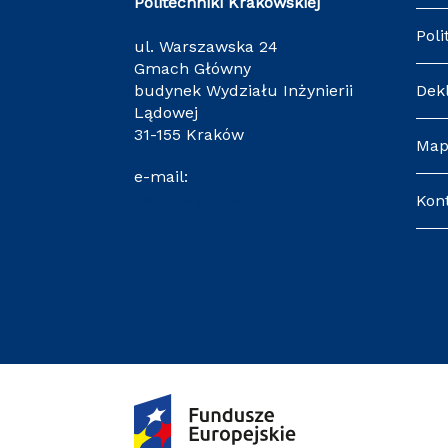
Politechniki Krakowskiej
Poli
ul. Warszawska 24
Gmach Główny
budynek Wydziału Inżynierii
Dek
Lądowej
31-155 Kraków
Map
e-mail:
badania@pk.edu.pl
Kon