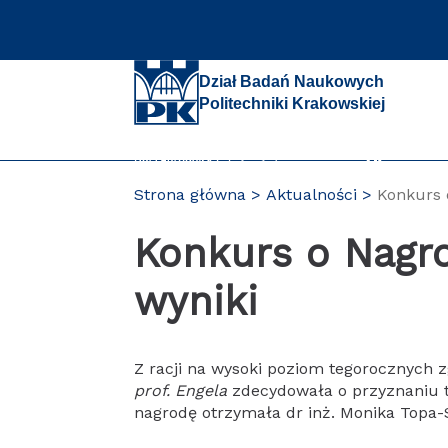
Przejdź
do
zawartości
strony
Dział Badań Naukowych
Politechniki Krakowskiej
Strona główna
Aktualności
Konkurs 
PL
Konkurs o Nagro
wyniki
Z racji na wysoki poziom tegorocznych z
prof. Engela
zdecydowała o przyznaniu 
nagrodę otrzymała dr inż. Monika Topa-