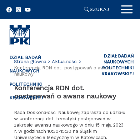
Przejdź
SZUKAJ
do
zawartości
strony
DZIAŁ BADAŃ
DZIAŁ BADAŃ
Strona główna
Aktualności
NAUKOWYCH
Konferencja RDN dot. postępowań o awans
POLITECHNIKI
NAUKOWYCH
KRAKOWSKIEJ
naukowy
POLITECHNIKI
Konferencja RDN dot.
postępowań o awans naukowy
KRAKOWSKIEJ
Rada Doskonałości Naukowej zaprasza do udziału
w konferencji dot. tematyki postępowań w
zakresie awansu naukowego w dniu 15 maja 2023
r. w godzinach 10:30-15:30 na Śląskim
Uniwersytecie Medycznym w Katowicach.