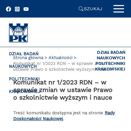
Przejdź
SZUKAJ
do
zawartości
strony
DZIAŁ BADAŃ
DZIAŁ BADAŃ
Strona główna
Aktualności
NAUKOWYCH
Komunikat nr 1/2023 RDN – w sprawie zmian w
POLITECHNIKI
NAUKOWYCH
KRAKOWSKIEJ
ustawie Prawo o szkolnictwie wyższym i nauce
POLITECHNIKI
Komunikat nr 1/2023 RDN – w
sprawie zmian w ustawie Prawo
KRAKOWSKIEJ
o szkolnictwie wyższym i nauce
Treść komunikatu dostępna jest na stronie
Rady
Doskonałości Naukowej
.