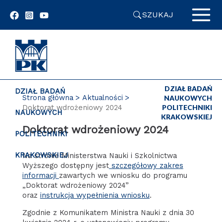
Przejdź
SZUKAJ
do
zawartości
strony
DZIAŁ BADAŃ
DZIAŁ BADAŃ
Strona główna
Aktualności
NAUKOWYCH
Doktorat wdrożeniowy 2024
POLITECHNIKI
NAUKOWYCH
KRAKOWSKIEJ
Doktorat wdrożeniowy 2024
POLITECHNIKI
KRAKOWSKIEJ
Na stronie Ministerstwa Nauki i Szkolnictwa
Wyższego dostępny jest
szczegółowy zakres
informacji
zawartych we wniosku do programu
„Doktorat wdrożeniowy 2024”
oraz
instrukcja wypełnienia wniosku
.
Zgodnie z Komunikatem Ministra Nauki z dnia 30