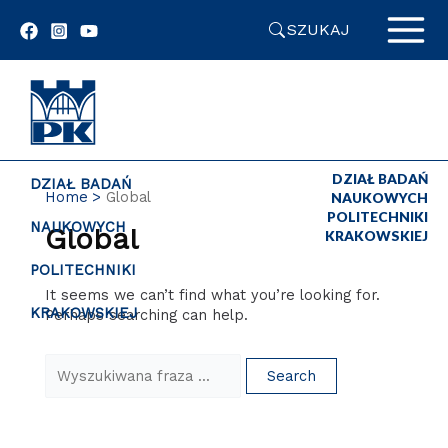
Skip
SZUKAJ
to
content
DZIAŁ BADAŃ
DZIAŁ BADAŃ
Home
Global
NAUKOWYCH
POLITECHNIKI
NAUKOWYCH
Global
KRAKOWSKIEJ
POLITECHNIKI
It seems we can’t find what you’re looking for.
KRAKOWSKIEJ
Perhaps searching can help.
Search
for: